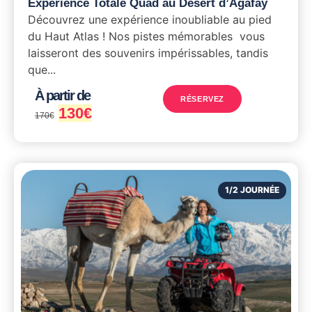
Expérience Totale Quad au Désert d’Agafay
Découvrez une expérience inoubliable au pied
du Haut Atlas ! Nos pistes mémorables vous
laisseront des souvenirs impérissables, tandis
que...
À partir de
RÉSERVEZ
130
€
170
€
1/2 JOURNÉE