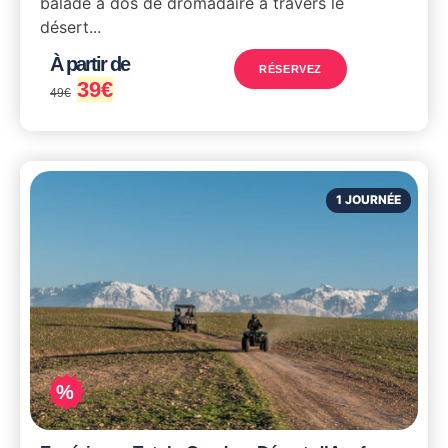
balade à dos de dromadaire à travers le
désert...
À partir de
RÉSERVEZ
39
€
49
€
1 JOURNÉE
%