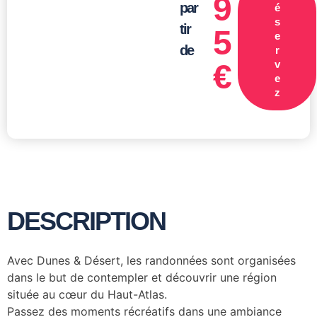
9
par
é
s
tir
5
e
de
r
€
v
e
z
DESCRIPTION
Avec Dunes & Désert, les randonnées sont organisées
dans le but de contempler et découvrir une région
située au cœur du Haut-Atlas.
Passez des moments récréatifs dans une ambiance