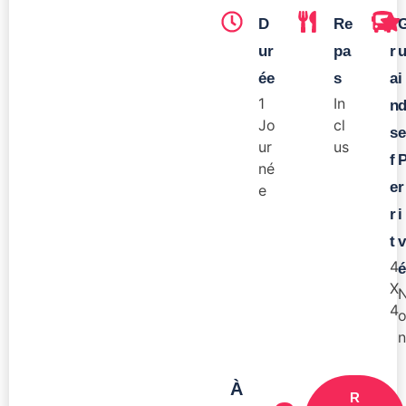
D
Re
T
ur
pa
r
ée
s
a
i
1
In
n
Jo
cl
s
e
ur
us
f
né
e
r
e
r
i
t
v
4
é
X
4
n
À
R