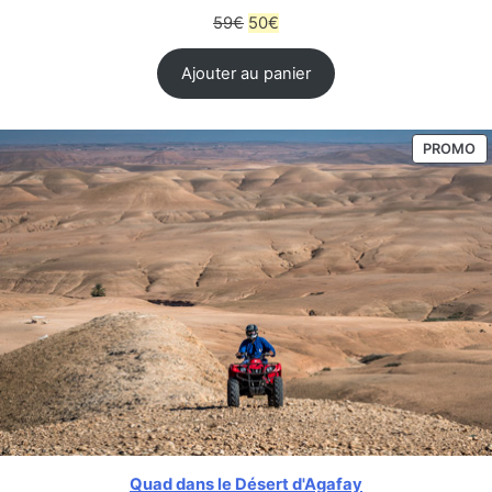
59
€
50
€
Ajouter au panier
PROMO
Quad dans le Désert d'Agafay