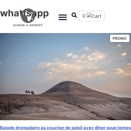
whattsapp
0
PROMO
Balade dromadaire au coucher de soleil avec dîner sous tentes