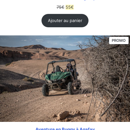
75
€
55
€
Ajouter au panier
PROMO
Aventure en Buggy à Agafay