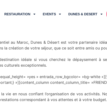
RESTAURATION
EVENTS
DUNES & DESERT
tom_1519918799063{padding-top: 0px !important;padding-b
entiel au Maroc, Dunes & Désert est votre partenaire idéa
s la création de votre séjour, que ce soit entre amis ou pou
destination idéale si vous cherchez le dépaysement à se
s culturels exceptionnels.
equal_height= »yes » entrada_row_bgcolor= »bg-white »][
portant;} »][content_column content_column_title= »FRIE
 la vie en nous confiant l’organisation de vos activités. 
restations correspondant à vos attentes et à votre budget.