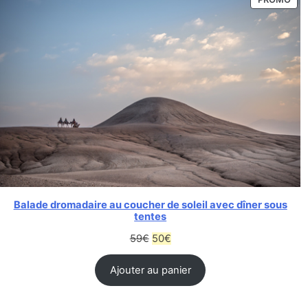
Balade dromadaire au coucher de soleil avec dîner sous
tentes
59
€
50
€
Ajouter au panier