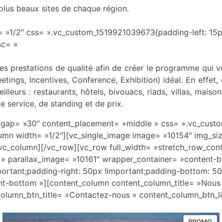
 plus beaux sites de chaque région.
 »1/2″ css= ».vc_custom_1519921039673{padding-left: 15px
sc= »
 prestations de qualité afin de créer le programme qui vo
ings, Incentives, Conference, Exhibition) idéal. En effet
lleurs : restaurants, hôtels, bivouacs, riads, villas, maiso
 service, de standing et de prix.
w gap= »30″ content_placement= »middle » css= ».vc_cus
column width= »1/2″][vc_single_image image= »10154″ img_
c_column][/vc_row][vc_row full_width= »stretch_row_conte
 » parallax_image= »10161″ wrapper_container= »content-
tant;padding-right: 50px !important;padding-bottom: 50px
nt-bottom »][content_column content_column_title= »Nous 
column_btn_title= »Contactez-nous » content_column_btn_l
PROMO