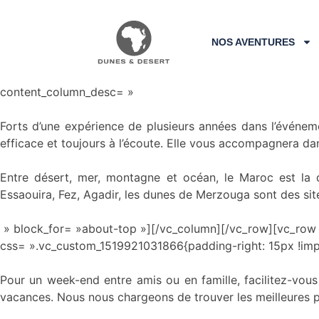
Events
NOS AVENTURES
[vc_row entrada_row_bgcolor= »bg-white » css= ».vc_cus
content_column_desc= »
Forts d’une expérience de plusieurs années dans l’événem
efficace et toujours à l’écoute. Elle vous accompagnera dan
Entre désert, mer, montagne et océan, le Maroc est la 
Essaouira, Fez, Agadir, les dunes de Merzouga sont des site
» block_for= »about-top »][/vc_column][/vc_row][vc_row 
css= ».vc_custom_1519921031866{padding-right: 15px !im
Pour un week-end entre amis ou en famille, facilitez-vous
vacances. Nous nous chargeons de trouver les meilleures p