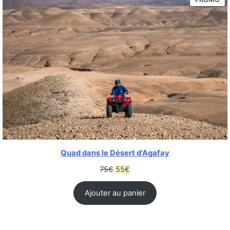
Quad dans le Désert d'Agafay
75
€
55
€
Ajouter au panier