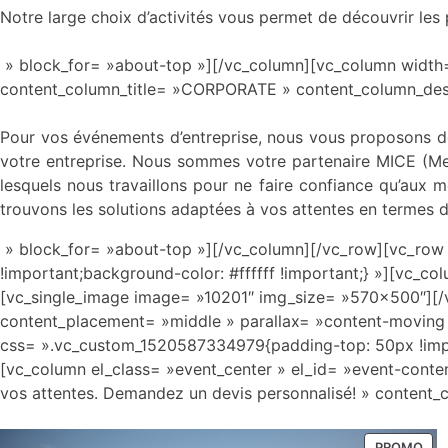
Notre large choix d’activités vous permet de découvrir les
» block_for= »about-top »][/vc_column][vc_column width=
content_column_title= »CORPORATE » content_column_de
Pour vos événements d’entreprise, nous vous proposons des
votre entreprise. Nous sommes votre partenaire MICE (Meet
lesquels nous travaillons pour ne faire confiance qu’aux mei
trouvons les solutions adaptées à vos attentes en termes de
» block_for= »about-top »][/vc_column][/vc_row][vc_ro
!important;background-color: #ffffff !important;} »][vc_
[vc_single_image image= »10201″ img_size= »570×500″][/v
content_placement= »middle » parallax= »content-moving
css= ».vc_custom_1520587334979{padding-top: 50px !impor
[vc_column el_class= »event_center » el_id= »event-conte
vos attentes. Demandez un devis personnalisé! » content_
PROMO