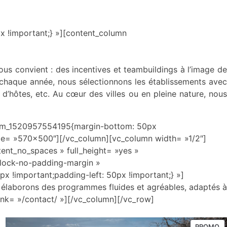
 !important;} »][content_column
us convient : des incentives et teambuildings à l’image de
, chaque année, nous sélectionnons les établissements avec
n d’hôtes, etc. Au cœur des villes ou en pleine nature, nous
tom_1520957554195{margin-bottom: 50px
size= »570×500″][/vc_column][vc_column width= »1/2″]
nt_no_spaces » full_height= »yes »
block-no-padding-margin »
 !important;padding-left: 50px !important;} »]
élaborons des programmes fluides et agréables, adaptés à
ink= »/contact/ »][/vc_column][/vc_row]
PROMO